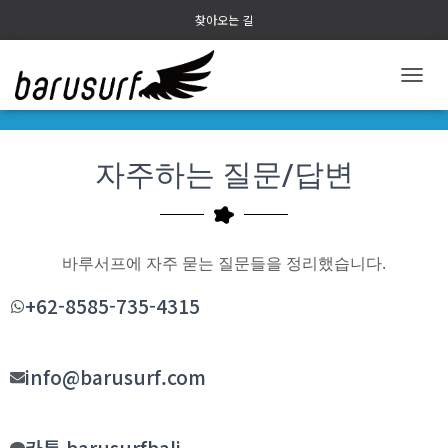
찾아오는 길
내
비
게
이
자주하는 질문/답변
션
토
글
바루서프에 자주 묻는 질문들을 정리했습니다.
+62-8585-735-4315
info@barusurf.com
카톡 barusurfbali