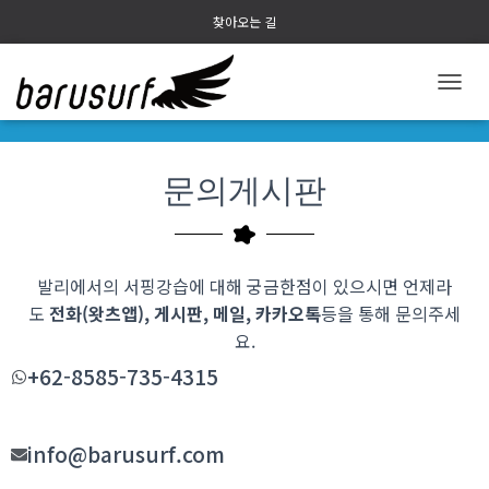
찾아오는 길
내
비
게
이
문의게시판
션
토
글
발리에서의 서핑강습에 대해 궁금한점이 있으시면 언제라
도
전화(왓츠앱), 게시판, 메일, 카카오톡
등을 통해 문의주세
요
.
+62-8585-735-4315
info@barusurf.com