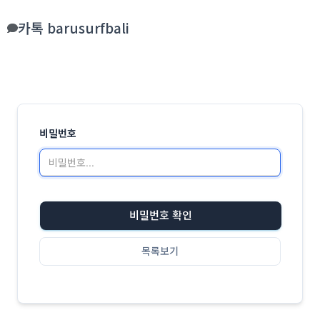
카톡 barusurfbali
비밀번호
비밀번호 확인
목록보기