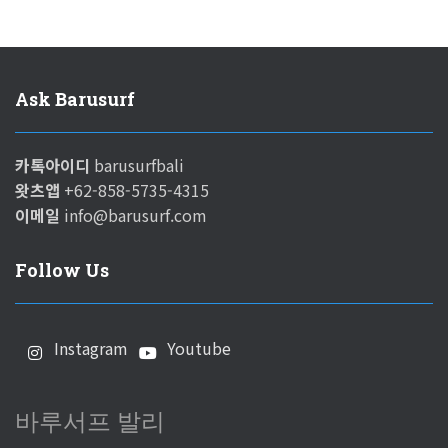
Ask Barusurf
카톡아이디
barusurfbali
왓츠앱
+62-858-5735-4315
이메일
info@barusurf.com
Follow Us
Instagram
Youtube
바루서프 발리