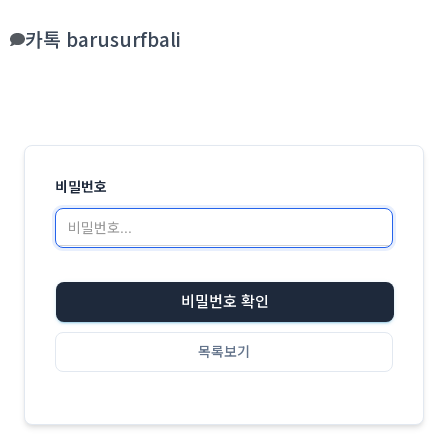
카톡 barusurfbali
비밀번호
비밀번호 확인
목록보기