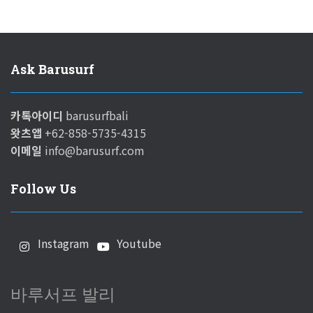
Ask Barusurf
카톡아이디
barusurfbali
왓츠앱
+62-858-5735-4315
이메일
info@barusurf.com
Follow Us
Instagram
Youtube
바루서프 발리