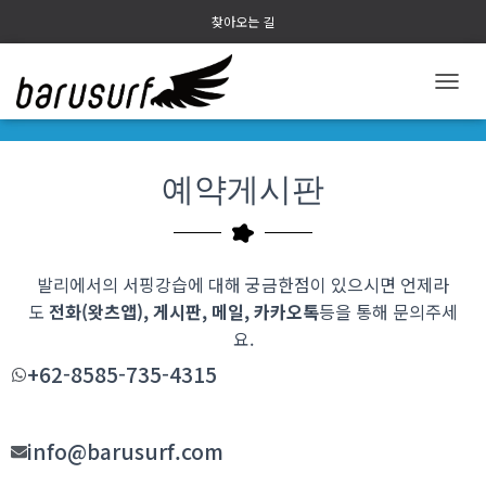
찾아오는 길
내
비
게
이
예약게시판
션
토
글
발리에서의 서핑강습에 대해 궁금한점이 있으시면 언제라
도
전화(왓츠앱), 게시판, 메일, 카카오톡
등을 통해 문의주세
요
.
+62-8585-735-4315
info@barusurf.com