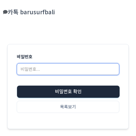
카톡 barusurfbali
비밀번호
비밀번호 확인
목록보기