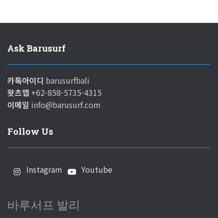
Ask Barusurf
카톡아이디
barusurfbali
왓츠앱
+62-858-5735-4315
이메일
info@barusurf.com
Follow Us
Instagram
Youtube
바루서프 발리