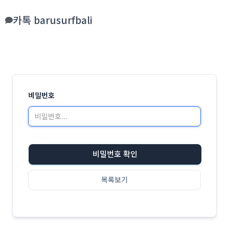
카톡 barusurfbali
비밀번호
비밀번호 확인
목록보기