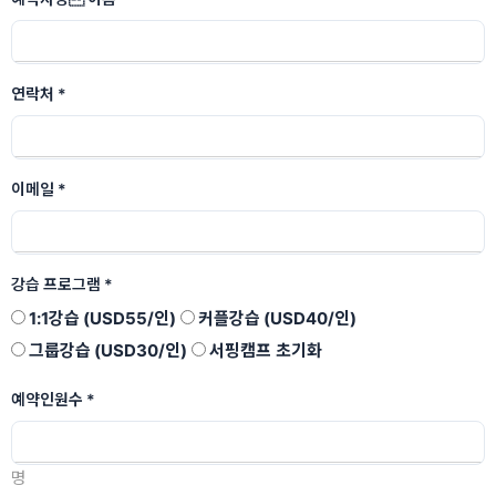
연락처
*
이메일
*
강습 프로그램
*
1:1강습 (USD55/인)
커플강습 (USD40/인)
그룹강습 (USD30/인)
서핑캠프
초기화
예약인원수
*
명