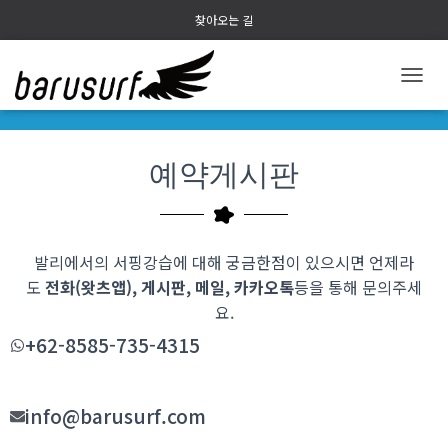
찾아오는 길
내
비
게
이
예약게시판
션
토
글
발리에서의 서핑강습에 대해 궁금한점이 있으시면 언제라
도
전화(왓츠앱), 게시판, 메일, 카카오톡
등을 통해 문의주세
요
.
+62-8585-735-4315
info@barusurf.com