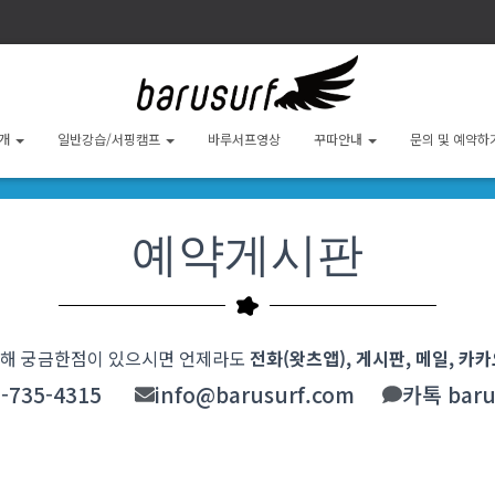
소개
일반강습/서핑캠프
바루서프영상
꾸따안내
문의 및 예약하
예약게시판
해 궁금한점이 있으시면 언제라도
전화(왓츠앱), 게시판, 메일, 카
-735-4315
info@barusurf.com
카톡 barus