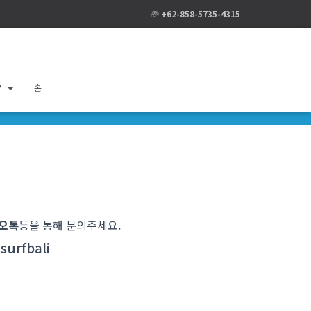
☏ +62-858-5735-4315
기
홈
카오톡
등을 통해 문의주세요
.
urfbali