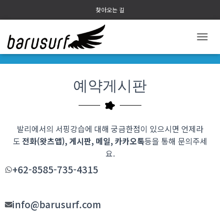
찾아오는 길
내
비
게
이
예약게시판
션
토
글
발리에서의 서핑강습에 대해 궁금한점이 있으시면 언제라
도
전화(왓츠앱), 게시판, 메일, 카카오톡
등을 통해 문의주세
요
.
+62-8585-735-4315
info@barusurf.com