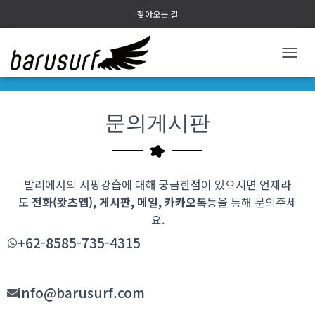
찾아오는 길
내
비
게
이
문의게시판
션
토
글
발리에서의 서핑강습에 대해 궁금한점이 있으시면 언제라
도
전화(왓츠앱), 게시판, 메일, 카카오톡
등을 통해 문의주세
요
.
+62-8585-735-4315
info@barusurf.com