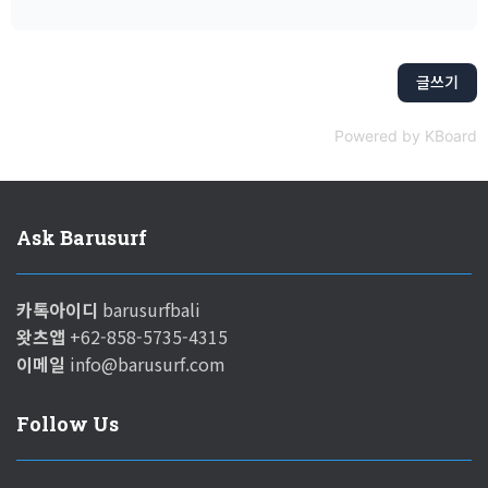
글쓰기
Powered by KBoard
Ask Barusurf
카톡아이디
barusurfbali
왓츠앱
+62-858-5735-4315
이메일
info@barusurf.com
Follow Us